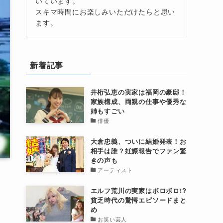
いています。
スキマ時間にお楽しみいただけたらと思い
ます。
新着記事
井桁弘恵の実家は福岡の豪邸！
家族構成、両親の仕事や優秀な
姉もすごい
俳優
大倉忠義、ついに結婚発表！お
相手は誰？妊娠報告でファン驚
きの声も
アーティスト
エルフ荒川の実家はボロボロ!?
貧乏時代の驚愕エピソードまと
め
お笑い芸人