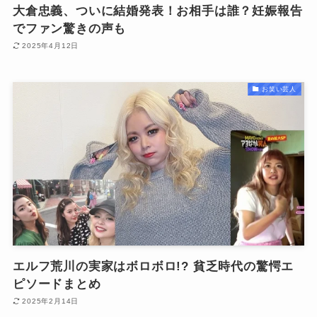
大倉忠義、ついに結婚発表！お相手は誰？妊娠報告
でファン驚きの声も
2025年4月12日
お笑い芸人
エルフ荒川の実家はボロボロ!? 貧乏時代の驚愕エ
ピソードまとめ
2025年2月14日