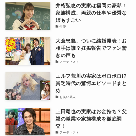
井桁弘恵の実家は福岡の豪邸！
家族構成、両親の仕事や優秀な
姉もすごい
俳優
大倉忠義、ついに結婚発表！お
相手は誰？妊娠報告でファン驚
きの声も
アーティスト
エルフ荒川の実家はボロボロ!?
貧乏時代の驚愕エピソードまと
め
お笑い芸人
上田竜也の実家はお金持ち？父
親の職業や家族構成を徹底調
査！
アーティスト