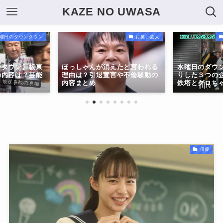
KAZE NO UWASA
曜日のダウンタウン
お笑い芸人
ンタウン】板東
ほっしゃんが消えたと言われる
水曜日のダウ
の内容は？芸能
理由は？引退宣言や不倫騒動の
りした３つの
内容まとめ
鉄塔とクロち
俳優