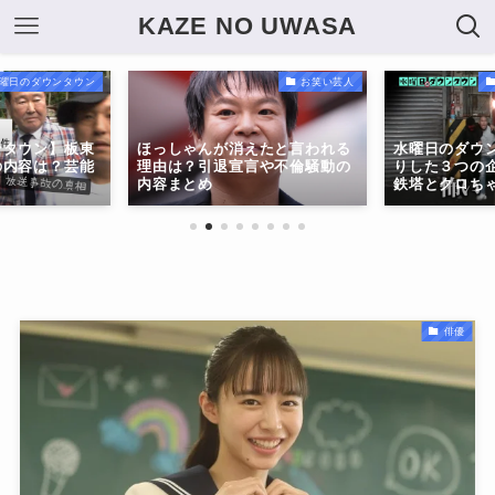
KAZE NO UWASA
曜日のダウンタウン
お笑い芸人
ンタウン】板東
ほっしゃんが消えたと言われる
水曜日のダウ
の内容は？芸能
理由は？引退宣言や不倫騒動の
りした３つの
内容まとめ
鉄塔とクロち
俳優