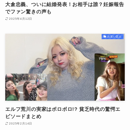
大倉忠義、ついに結婚発表！お相手は誰？妊娠報告
でファン驚きの声も
2025年4月12日
お笑い芸人
エルフ荒川の実家はボロボロ!? 貧乏時代の驚愕エ
ピソードまとめ
2025年2月14日