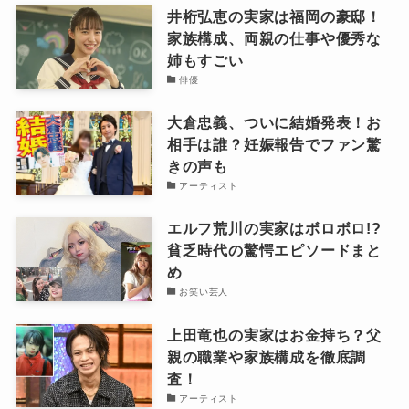
井桁弘恵の実家は福岡の豪邸！
家族構成、両親の仕事や優秀な
姉もすごい
俳優
大倉忠義、ついに結婚発表！お
相手は誰？妊娠報告でファン驚
きの声も
アーティスト
エルフ荒川の実家はボロボロ!?
貧乏時代の驚愕エピソードまと
め
お笑い芸人
上田竜也の実家はお金持ち？父
親の職業や家族構成を徹底調
査！
アーティスト