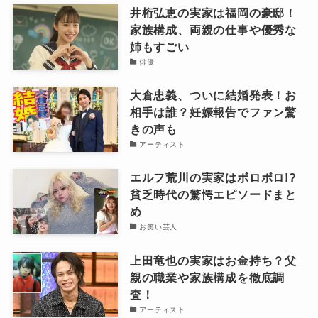
井桁弘恵の実家は福岡の豪邸！
家族構成、両親の仕事や優秀な
姉もすごい
俳優
大倉忠義、ついに結婚発表！お
相手は誰？妊娠報告でファン驚
きの声も
アーティスト
エルフ荒川の実家はボロボロ!?
貧乏時代の驚愕エピソードまと
め
お笑い芸人
上田竜也の実家はお金持ち？父
親の職業や家族構成を徹底調
査！
アーティスト