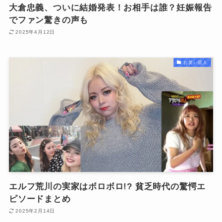
大倉忠義、ついに結婚発表！お相手は誰？妊娠報告
でファン驚きの声も
2025年4月12日
お笑い芸人
エルフ荒川の実家はボロボロ!? 貧乏時代の驚愕エ
ピソードまとめ
2025年2月14日