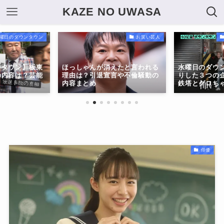
KAZE NO UWASA
曜日のダウンタウン
お笑い芸人
ンタウン】板東
ほっしゃんが消えたと言われる
水曜日のダウ
の内容は？芸能
理由は？引退宣言や不倫騒動の
りした３つの
内容まとめ
鉄塔とクロち
俳優