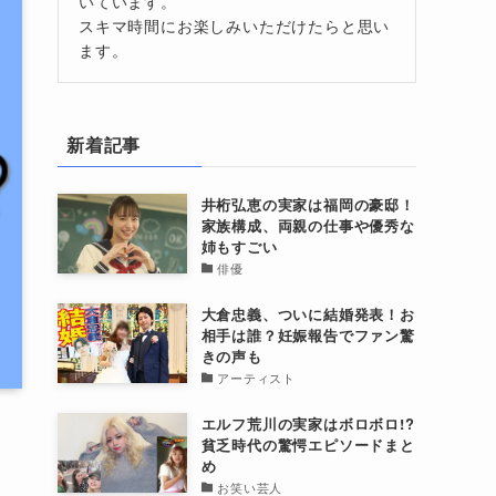
いています。
スキマ時間にお楽しみいただけたらと思い
ます。
新着記事
井桁弘恵の実家は福岡の豪邸！
家族構成、両親の仕事や優秀な
姉もすごい
俳優
大倉忠義、ついに結婚発表！お
相手は誰？妊娠報告でファン驚
きの声も
アーティスト
エルフ荒川の実家はボロボロ!?
貧乏時代の驚愕エピソードまと
め
お笑い芸人