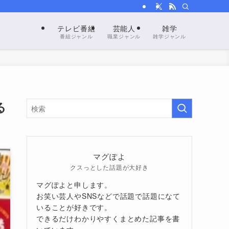
テレビ番組
芸能人
雑学
番組ジャンル
職業ジャンル
雑学ジャンル
る
マグぽよ
クスっとした話題が大好き
マグぽよと申します。
お笑い芸人やSNSなどで話題で話題になて
いることが好きです。
できるだけわかりやすくまとめた記事を書