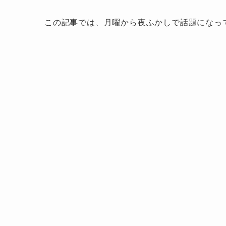
この記事では、月曜から夜ふかしで話題になっ