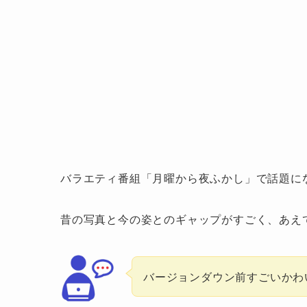
バラエティ番組「月曜から夜ふかし」で話題に
昔の写真と今の姿とのギャップがすごく、あえ
バージョンダウン前すごいかわ