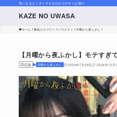
気になるエンタメネタをわかりやすくお届け
KAZE NO UWASA
ホーム
番組カテゴリー
バラエティ
月曜から夜ふかし
【月曜から夜ふかし】モテすぎ
広告
月曜から夜ふかし
2024年7月26日
2024年12月