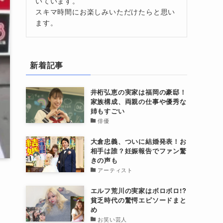
いています。
スキマ時間にお楽しみいただけたらと思い
ます。
新着記事
井桁弘恵の実家は福岡の豪邸！
家族構成、両親の仕事や優秀な
姉もすごい
俳優
大倉忠義、ついに結婚発表！お
相手は誰？妊娠報告でファン驚
きの声も
アーティスト
エルフ荒川の実家はボロボロ!?
貧乏時代の驚愕エピソードまと
め
お笑い芸人