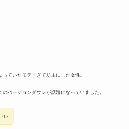
なっていたモテすぎて坊主にした女性。
てのバージョンダウンが話題になっていました。
いい