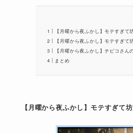
【月曜から夜ふかし】モテすぎて
【月曜から夜ふかし】モテすぎて
【月曜から夜ふかし】チピコさん
まとめ
【月曜から夜ふかし】モテすぎて坊